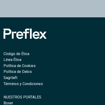
DOCUMENTOS
Código de Ética
LEGALES
Línea Ética
Política de Cookies
Política de Datos
Sagrilaft
Términos y Condiciones
NUESTROS
NUESTROS PORTALES
PORTALES
Boxer